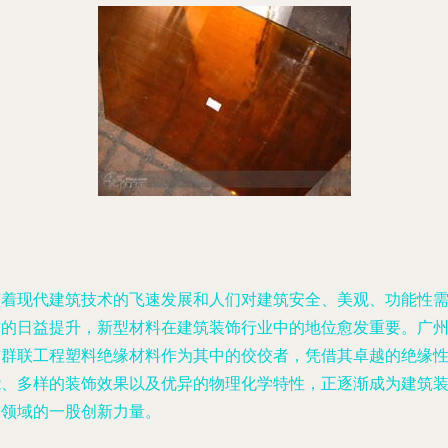
随着现代建筑技术的飞速发展和人们对建筑安全、美观、功能性
求的日益提升，新型材料在建筑装饰行业中的地位愈发重要。广
市群联工程塑料绝缘材料作为其中的佼佼者，凭借其卓越的绝缘
能、多样的装饰效果以及优异的物理化学特性，正逐渐成为建筑
饰领域的一股创新力量。