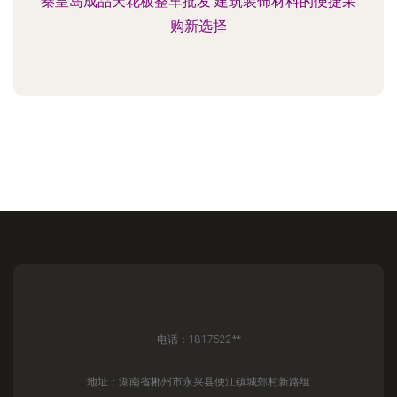
秦皇岛成品天花板整车批发 建筑装饰材料的便捷采
购新选择
电话：1817522**
地址：湖南省郴州市永兴县便江镇城郊村新路组