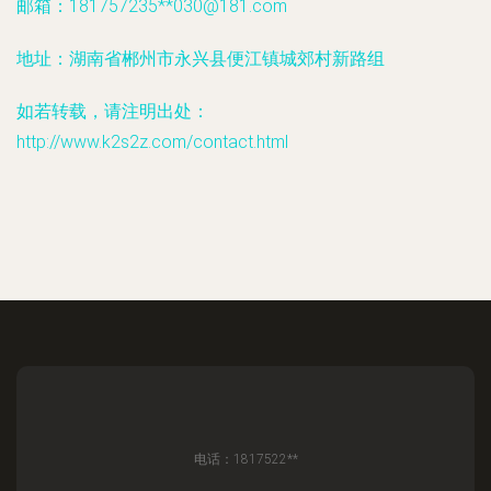
邮箱：181757235**
030@181.com
地址：湖南省郴州市永兴县便江镇城郊村新路组
如若转载，请注明出处：
http://www.k2s2z.com/contact.html
电话：1817522**